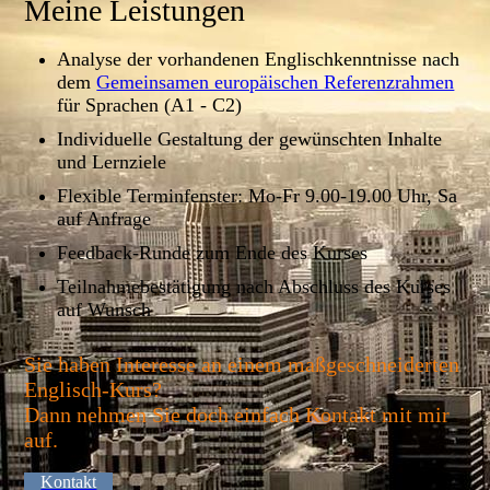
Meine Leistungen
Analyse der vorhandenen Englischkenntnisse nach
dem
Gemeinsamen europäischen Referenzrahmen
für Sprachen (A1 - C2)
Individuelle Gestaltung der gewünschten Inhalte
und Lernziele
Flexible Terminfenster: Mo-Fr 9.00-19.00 Uhr, Sa
auf Anfrage
Feedback-Runde zum Ende des Kurses
Teilnahmebestätigung nach Abschluss des Kurses
auf Wunsch
Sie haben Interesse an einem maßgeschneiderten
Englisch-Kurs?
Dann nehmen Sie doch einfach Kontakt mit mir
auf.
Kontakt